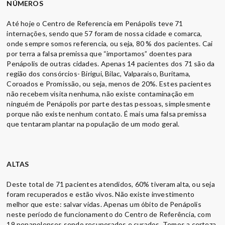
NÚMEROS
Até hoje o Centro de Referencia em Penápolis teve 71
internações, sendo que 57 foram de nossa cidade e comarca,
onde sempre somos referencia, ou seja, 80 % dos pacientes. Cai
por terra a falsa premissa que “importamos” doentes para
Penápolis de outras cidades. Apenas 14 pacientes dos 71 são da
região dos consórcios- Birigui, Bilac, Valparaiso, Buritama,
Coroados e Promissão, ou seja, menos de 20%. Estes pacientes
não recebem visita nenhuma, não existe contaminação em
ninguém de Penápolis por parte destas pessoas, simplesmente
porque não existe nenhum contato. É mais uma falsa premissa
que tentaram plantar na população de um modo geral.
ALTAS
Deste total de 71 pacientes atendidos, 60% tiveram alta, ou seja
foram recuperados e estão vivos. Não existe investimento
melhor que este: salvar vidas. Apenas um óbito de Penápolis
neste período de funcionamento do Centro de Referência, com
19 penapolenses sendo recuperados e curados. Temos a certeza