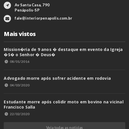
Av Santa Casa, 790
Penápolis-SP
fale@interiorpenapolis.com.br
Mais vistos
Mission�ria de 9 anos � destaque em evento da Igreja
�S� o Senhor � Deus�
08/01/2016
Advogado morre após sofrer acidente em rodovia
04/03/2020
Estudante morre após colidir moto em bovino na vicinal
Francisco Salla
22/02/2020
Veja todas as notícias