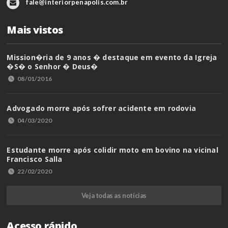
fale@interiorpenapolis.com.br
Mais vistos
Mission�ria de 9 anos � destaque em evento da Igreja
�S� o Senhor � Deus�
08/01/2016
Advogado morre após sofrer acidente em rodovia
04/03/2020
Estudante morre após colidir moto em bovino na vicinal
Francisco Salla
22/02/2020
Veja todas as notícias
Acesso rápido