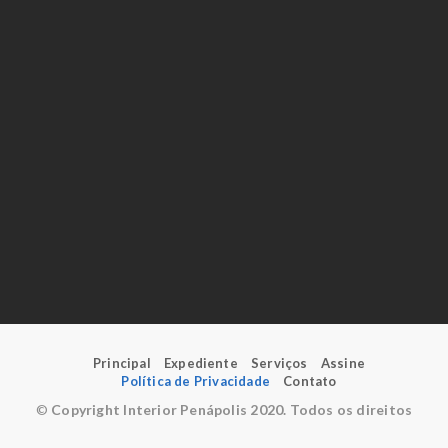
Principal
Expediente
Serviços
Assine
Política de Privacidade
Contato
©
Copyright Interior Penápolis 2020. Todos os direitos
reservados.