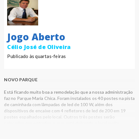
Jogo Aberto
Célio José de Oliveira
Publicado às quartas-feiras
NOVO PARQUE
Está ficando muito boa a remodelação que a nossa administração
faz no Parque Maria Chica. Foram instalados os 40 postes na pista
de caminhada com lâmpadas de led de 100 W, além dos
dispositivos de encaixe com 4 refletores de led de 200 em 19
postes espalhados pelo local. Outros três postes serão
colocados nas entradas, o que está deixando o local muito
atrativo.