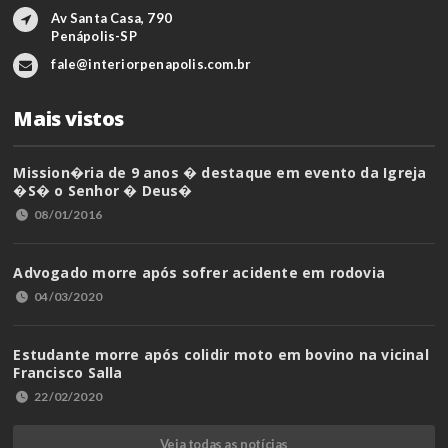
Av Santa Casa, 790
Penápolis-SP
fale@interiorpenapolis.com.br
Mais vistos
Mission�ria de 9 anos � destaque em evento da Igreja
�S� o Senhor � Deus�
08/01/2016
Advogado morre após sofrer acidente em rodovia
04/03/2020
Estudante morre após colidir moto em bovino na vicinal
Francisco Salla
22/02/2020
Veja todas as notícias