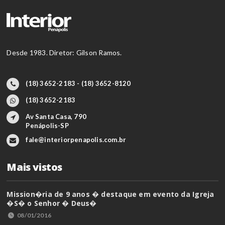
Desde 1983. Diretor: Gilson Ramos.
(18) 3652-2183 - (18) 3652-8120
(18) 3652-2183
Av Santa Casa, 790
Penápolis-SP
fale@interiorpenapolis.com.br
Mais vistos
Mission�ria de 9 anos � destaque em evento da Igreja
�S� o Senhor � Deus�
08/01/2016