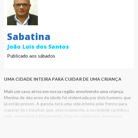
Sabatina
João Luis dos Santos
Publicado aos sábados
UMA CIDADE INTEIRA PARA CUIDAR DE UMA CRIANÇA
Mais um caso atroz em nossa região envolvendo uma criança.
Menina de dez anos de idade foi violentada por dois homens que
já estão presos. A garota terá uma vida inteira pela frente para
superar dos traumas que, precocemente, a sociedade carimbou
nela, emocional e fisicamente. Que os criminosos marmanjos
passem o resto de seus dias atrás das grades, é o desejo de
todas as pessoas de nossa região. A sociedade (povo e governo)
vem falhando de forma reiterada por não cuidar de forma