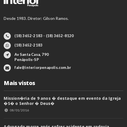
Desde 1983. Diretor: Gilson Ramos.
(18) 3652-2183 - (18) 3652-8120
(18) 3652-2183
Av Santa Casa, 790
Penápolis-SP
fale@interiorpenapolis.com.br
Mais vistos
Mission�ria de 9 anos � destaque em evento da Igreja
�S� o Senhor � Deus�
08/01/2016
Advogado morre após sofrer acidente em rodovia