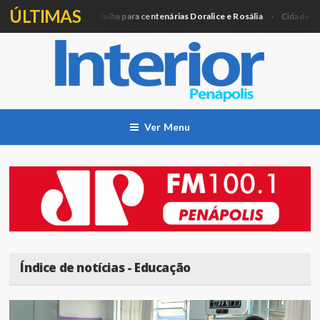
ÚLTIMAS
ra entregará Medalha para centenárias Doralice e Rosália
Agosto L
Cidade
Ver Menu
Índice de notícias - Educação