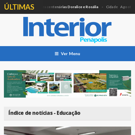
ÚLTIMAS
gará Medalha para centenárias Doralice e Rosália
Agosto Lilás: Ci
Cidade
Ver Menu
Índice de notícias - Educação