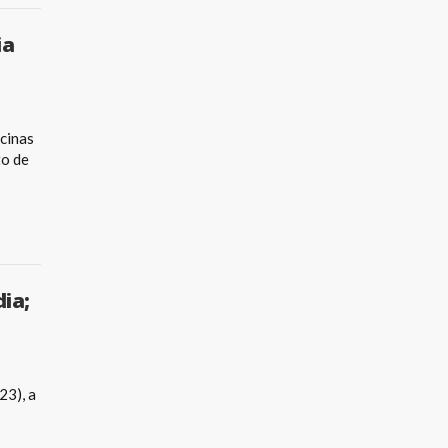
ia
icinas
to de
ia;
23), a