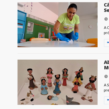
Câ
Se
A C
pró
Ab
Mu
A S
pre