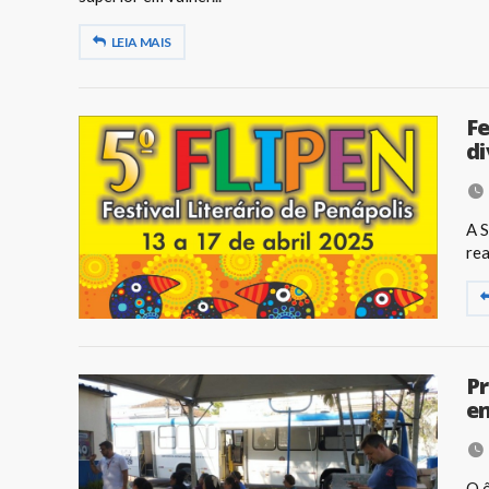
LEIA MAIS
Fe
di
A S
rea
Pr
e
O ô