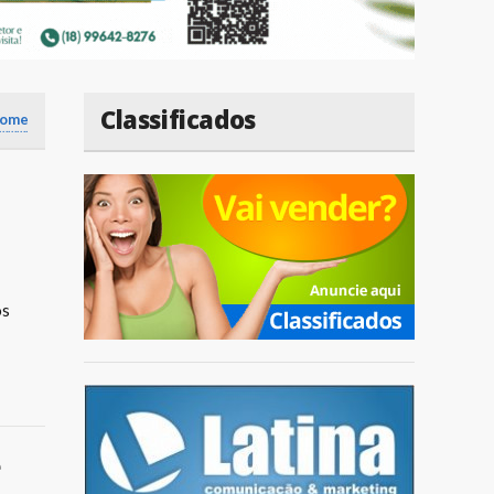
Classificados
ome
os
e