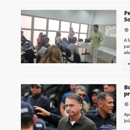
Pe
So
A S
par
a&c
Bo
pr
Apó
juí