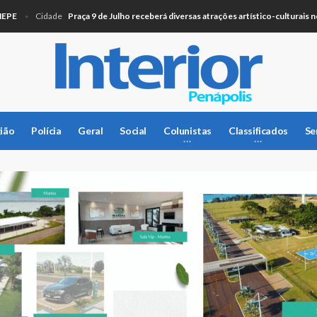
Praça 9 de Julho receberá diversas atrações artístico-culturais neste 
Cidade
ião
Polícia
Geral
Social
Colunistas
Classificados
Se