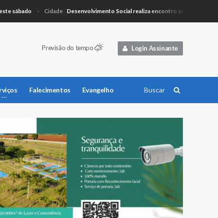
sábado
Desenvolvimento Social realiza encontro para planejamento
Cidade
Previsão do tempo
Login Assinante
rviços
Falecimentos
Evangelho