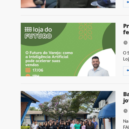
Pr
fe
O S
Loj
Ba
jo
Na 
FAF