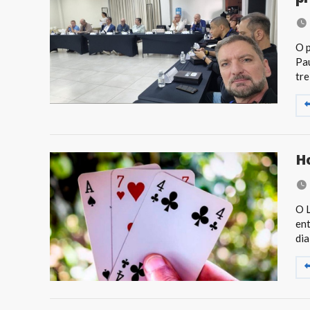
O p
Pau
tre
Ho
O L
ent
dia