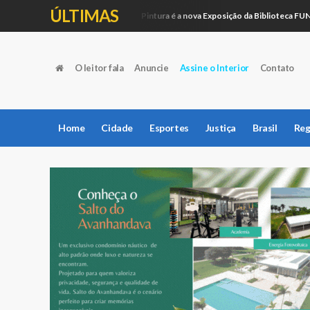
ÚLTIMAS
Artesanato e Pintura é a nova Exposição da Biblioteca FUNEPE
Educação
O leitor fala
Anuncie
Assine o Interior
Contato
Home
Cidade
Esportes
Justiça
Brasil
Reg