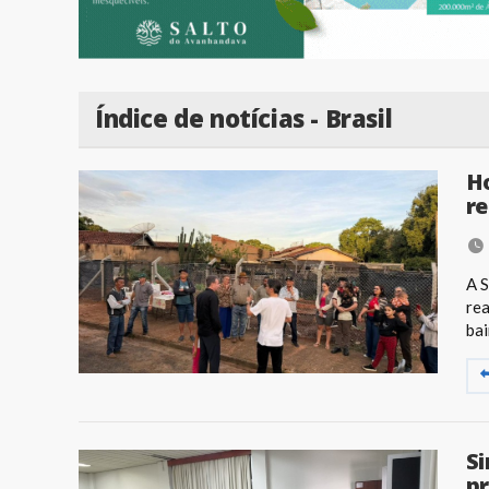
Índice de notícias - Brasil
Ho
r
A S
rea
bai
Si
pr