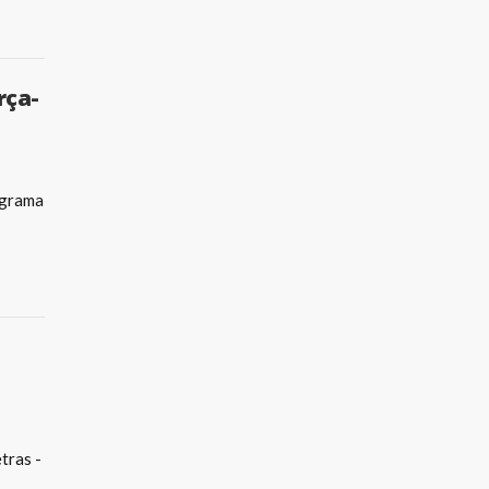
rça-
ograma
tras -