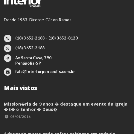
Desde 1983. Diretor: Gilson Ramos.
(18) 3652-2183 - (18) 3652-8120
(18) 3652-2183
Av Santa Casa, 790
Penápolis-SP
fale@interiorpenapolis.com.br
Mais vistos
Mission�ria de 9 anos � destaque em evento da Igreja
�S� o Senhor � Deus�
08/01/2016
Advogado morre após sofrer acidente em rodovia