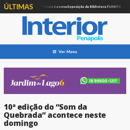
ÚLTIMAS
Artesanato e Pintura é a nova Exposição da Biblioteca FUNEPE
ucação
Cida
Ver Menu
10ª edição do “Som da
Quebrada” acontece neste
domingo