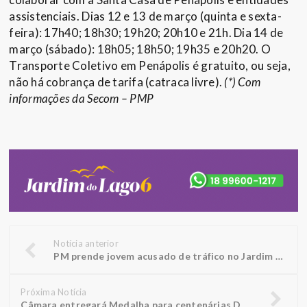
assistenciais. Dias 12 e 13 de março (quinta e sexta-
feira): 17h40; 18h30; 19h20; 20h10 e 21h. Dia 14 de
março (sábado): 18h05; 18h50; 19h35 e 20h20. O
Transporte Coletivo em Penápolis é gratuito, ou seja,
não há cobrança de tarifa (catraca livre).
(*) Com
informações da Secom – PMP
Notícia anterior
PM prende jovem acusado de tráfico no Jardim Del Rey
Próxima Notícia
Câmara entregará Medalha para centenárias Doralice e Rosália