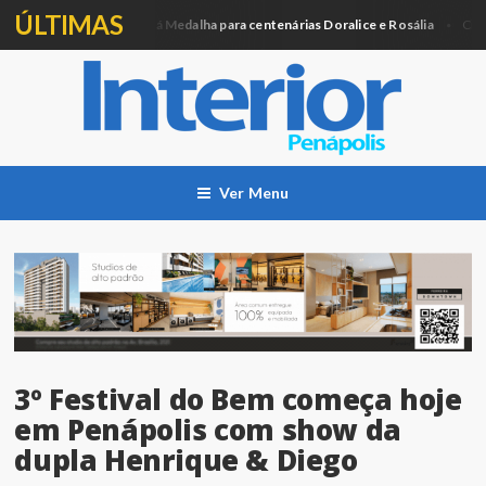
ÚLTIMAS
Câmara entregará Medalha para centenárias Doralice e Rosália
tica
Cidade
Ver Menu
3º Festival do Bem começa hoje
em Penápolis com show da
dupla Henrique & Diego