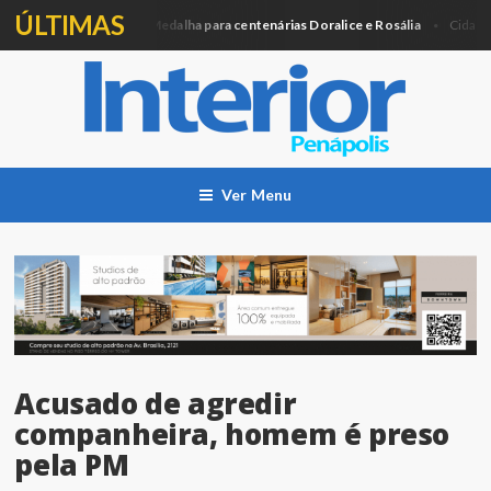
ÚLTIMAS
Câmara entregará Medalha para centenárias Doralice e Rosália
A
a
Cidade
Ver Menu
Acusado de agredir
companheira, homem é preso
pela PM