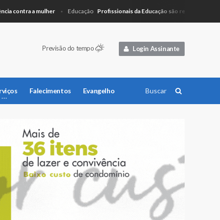
contra a mulher
Profissionais da Educação são recepcionados com 
Educação
Previsão do tempo
Login Assinante
rviços
Falecimentos
Evangelho