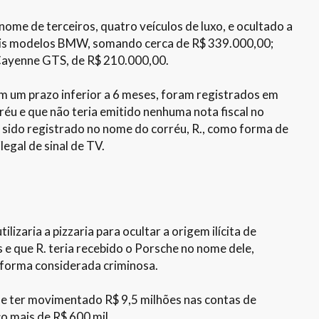
ome de terceiros, quatro veículos de luxo, e ocultado a
 dois modelos BMW, somando cerca de R$ 339.000,00;
Cayenne GTS, de R$ 210.000,00.
em um prazo inferior a 6 meses, foram registrados em
réu e que não teria emitido nenhuma nota fiscal no
a sido registrado no nome do corréu, R., como forma de
legal de sinal de TV.
izaria a pizzaria para ocultar a origem ilícita de
s e que R. teria recebido o Porsche no nome dele,
 forma considerada criminosa.
de ter movimentado R$ 9,5 milhões nas contas de
o mais de R$ 600 mil.