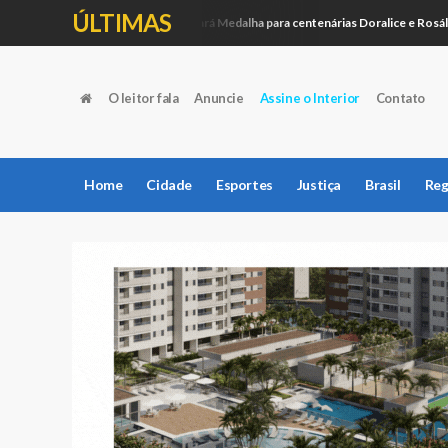
ÚLTIMAS
Câmara entregará Medalha para centenárias Doralice e Rosália
Política
O leitor fala
Anuncie
Assine o Interior
Contato
Home
Cidade
Esportes
Justiça
Brasil
Reg