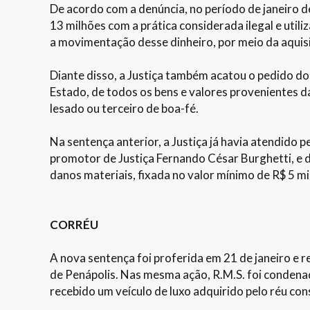
De acordo com a denúncia, no período de janeiro d
13 milhões com a prática considerada ilegal e util
a movimentação desse dinheiro, por meio da aquis
Diante disso, a Justiça também acatou o pedido do
Estado, de todos os bens e valores provenientes da
lesado ou terceiro de boa-fé.
Na sentença anterior, a Justiça já havia atendido 
promotor de Justiça Fernando César Burghetti, e
danos materiais, fixada no valor mínimo de R$ 5 mi
CORRÉU
A nova sentença foi proferida em 21 de janeiro e 
de Penápolis. Nas mesma ação, R.M.S. foi condenad
recebido um veículo de luxo adquirido pelo réu co