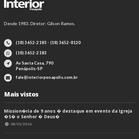
Desde 1983. Diretor: Gilson Ramos.
(18) 3652-2183 - (18) 3652-8120
(18) 3652-2183
Av Santa Casa, 790
Penápolis-SP
fale@interiorpenapolis.com.br
Mais vistos
Mission�ria de 9 anos � destaque em evento da Igreja
�S� o Senhor � Deus�
08/01/2016