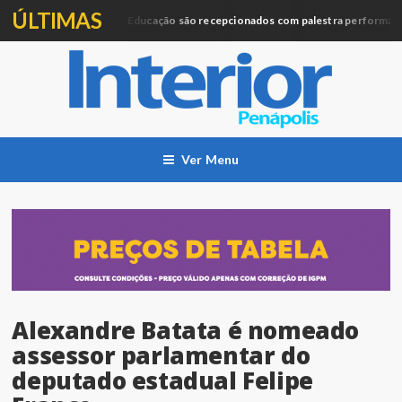
ÚLTIMAS
Profissionais da Educação são recepcionados com palestra performática
ção
Ver Menu
Alexandre Batata é nomeado
assessor parlamentar do
deputado estadual Felipe