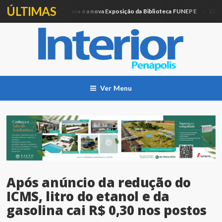
ÚLTIMAS
Artesanato e Pintura é a nova Exposição da Biblioteca FUNEPE
ão
Cidade
Ver Menu
Após anúncio da redução do
ICMS, litro do etanol e da
gasolina cai R$ 0,30 nos postos