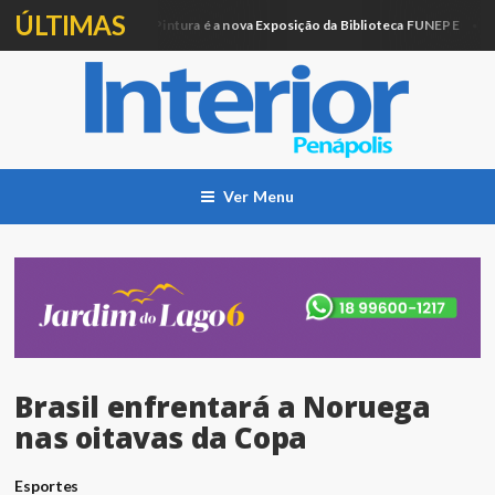
ÚLTIMAS
Artesanato e Pintura é a nova Exposição da Biblioteca FUNEPE
cação
Cida
Ver Menu
Brasil enfrentará a Noruega
nas oitavas da Copa
Esportes