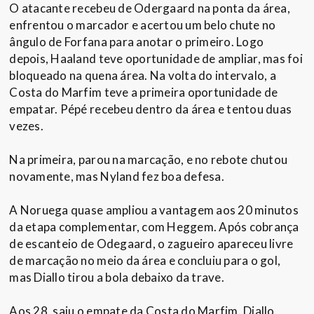
O atacante recebeu de Odergaard na ponta da área,
enfrentou o marcador e acertou um belo chute no
ângulo de Forfana para anotar o primeiro. Logo
depois, Haaland teve oportunidade de ampliar, mas foi
bloqueado na quena área. Na volta do intervalo, a
Costa do Marfim teve a primeira oportunidade de
empatar. Pépé recebeu dentro da área e tentou duas
vezes.
Na primeira, parou na marcação, e no rebote chutou
novamente, mas Nyland fez boa defesa.
A Noruega quase ampliou a vantagem aos 20 minutos
da etapa complementar, com Heggem. Após cobrança
de escanteio de Odegaard, o zagueiro apareceu livre
de marcação no meio da área e concluiu para o gol,
mas Diallo tirou a bola debaixo da trave.
Aos 28, saiu o empate da Costa do Marfim. Diallo