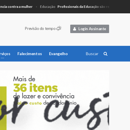
ontra a mulher
Profissionais da Educação são recepcionados com p
Educação
Previsão do tempo
Login Assinante
rviços
Falecimentos
Evangelho