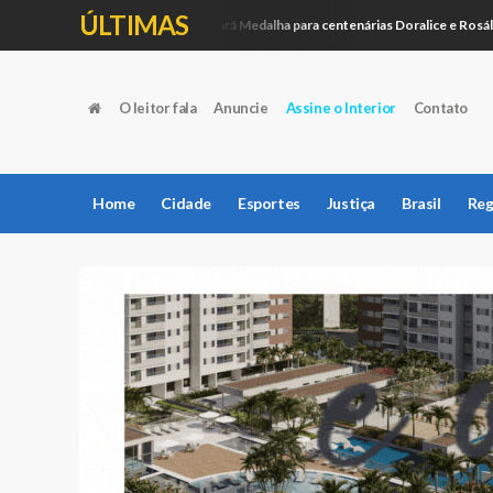
ÚLTIMAS
Câmara entregará Medalha para centenárias Doralice e Rosália
Política
O leitor fala
Anuncie
Assine o Interior
Contato
Home
Cidade
Esportes
Justiça
Brasil
Reg