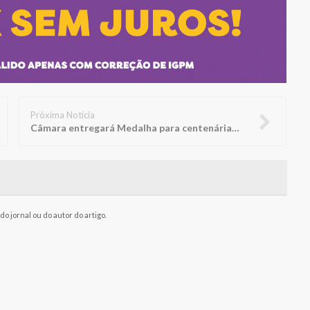
Próxima Notícia
Câmara entregará Medalha para centenárias Doralice e Rosália
o jornal ou do autor do artigo.