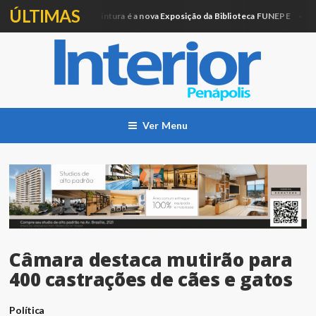
ÚLTIMAS
Artesanato e Pintura é a nova Exposição da Biblioteca FUNEPE
cação
Cida
Ver Menu
Câmara destaca mutirão para
400 castrações de cães e gatos
Política