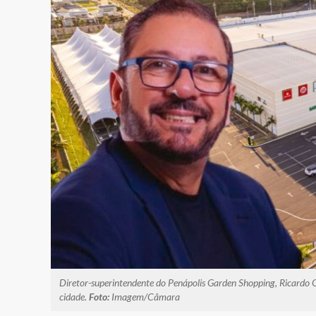
Diretor-superintendente do Penápolis Garden Shopping, Ricardo Ga
cidade.
Foto:
Imagem/Câmara