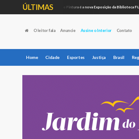
ÚLTIMAS
Artesanato e Pintura é a nova Exposição da Biblioteca FUNEPE
Educação
O leitor fala
Anuncie
Assine o Interior
Contato
Home
Cidade
Esportes
Justiça
Brasil
Reg