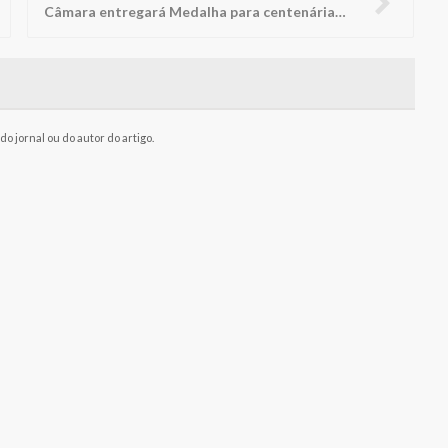
Câmara entregará Medalha para centenárias Doralice e Rosália
o jornal ou do autor do artigo.