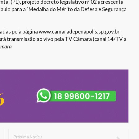
tal (PL), projeto decreto legislativo nº 02 acrescenta
Paulo para a "Medalha do Mérito da Defesa e Segurança
sadas pela página www.camaradepenapolis.sp.gov.br
 terá transmissão ao vivo pela TV Câmara (canal 14/TV a
âmara
Próxima Notícia