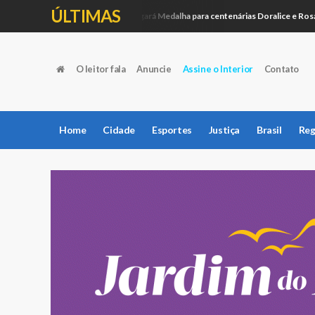
ÚLTIMAS
Câmara entregará Medalha para centenárias Doralice e Rosália
Política
O leitor fala
Anuncie
Assine o Interior
Contato
Home
Cidade
Esportes
Justiça
Brasil
Reg