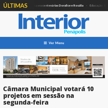
ÚLTIMAS
ra entregará Medalha para centenárias Doralice e Rosália
Profi
Educação
Ver Menu
Câmara Municipal votará 10
projetos em sessão na
segunda-feira