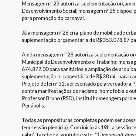
Mensagem nº 23 autoriza suplementação orçamentá
Desenvolvimento Social; mensagem nº 25 dispõe p
para promoção do carnaval.
Já a mensagem nº 26 cria plano de mobilidade urb
suplementação orçamentária de R$ 353.078,87 par
Ainda mensagem nº 28 autoriza suplementação orç
Municipal de Desenvolvimento e Trabalho; mensag
674.872,00 para sanitários e ampliação de arquib
suplementação orçamentária de R$ 30 mil para cam
Projeto de lei nº 31, apresentado pela vereadora P
contra manifestações de racismo, homofobia e outr
Professor Bruno (PSD), institui homenagem para
Penápolis.
Todas as proposituras completas podem ser aces
(em sessão plenária). Com início às 19h, a sessão
cabo), facebook, youtube e site.
(*) Imprensa/Câma