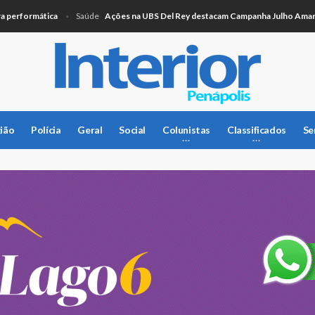
ormática
Ações na UBS Del Rey destacam Campanha Julho Amarelo
Saúde
ião
Polícia
Geral
Social
Colunistas
Classificados
Se