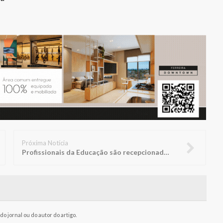
Próxima Notícia
Profissionais da Educação são recepcionados com palestra performática
o jornal ou do autor do artigo.