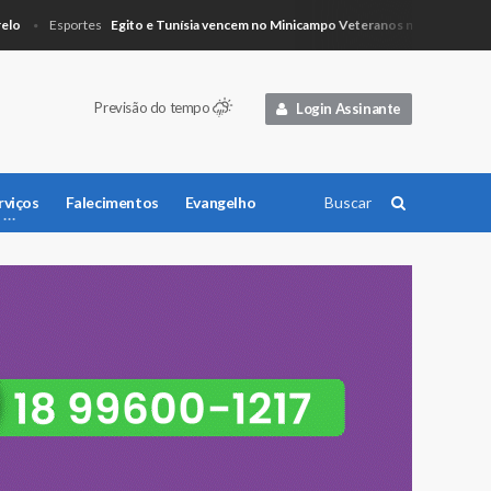
Egito e Tunísia vencem no Minicampo Veteranos no Lago Azul
Esportes
Ci
Previsão do tempo
Login Assinante
rviços
Falecimentos
Evangelho