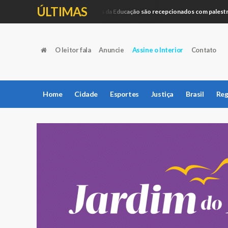
ÚLTIMAS
Profissionais da Educação são recepcionados com palestra perf
Educação
O leitor fala
Anuncie
Assine o Interior
Contato
Home
Cidade
Esportes
Justiça
Brasil
Reg