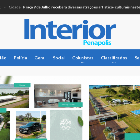
Praça 9 de Julho receberá diversas atrações artístico-culturais neste sába
Cidade
ião
Polícia
Geral
Social
Colunistas
Classificados
Se