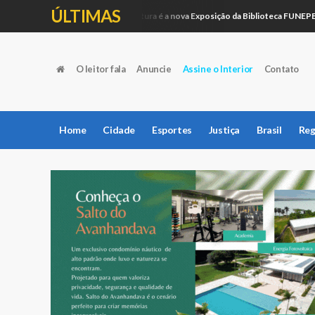
ÚLTIMAS
Artesanato e Pintura é a nova Exposição da Biblioteca FUNEPE
Educação
O leitor fala
Anuncie
Assine o Interior
Contato
Home
Cidade
Esportes
Justiça
Brasil
Reg