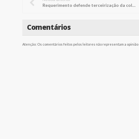
Requerimento defende terceirização da coleta da Corpe
Comentários
Atenção: Os comentários feitos pelos leitores não representam a opinião d