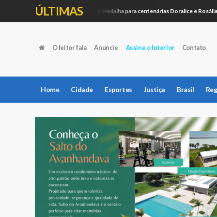
ÚLTIMAS
Câmara entregará Medalha para centenárias Doralice e Rosália
Política
C
O leitor fala
Anuncie
Assine o Interior
Contato
Home
Cidade
Esportes
Justiça
Brasil
Reg