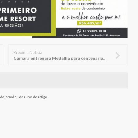
Próxima Notícia
Câmara entregará Medalha para centenárias Doralice e Rosália
o jornal ou do autor do artigo.