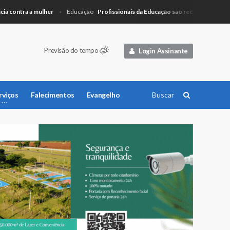
ntra a mulher
Profissionais da Educação são recepcionados com pa
Educação
Previsão do tempo
Login Assinante
rviços
Falecimentos
Evangelho