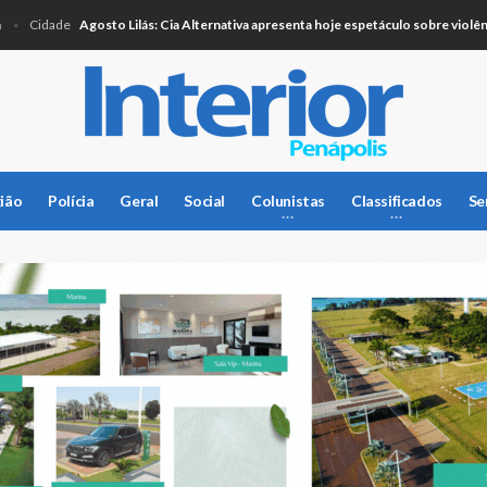
Agosto Lilás: Cia Alternativa apresenta hoje espetáculo sobre violência co
idade
ião
Polícia
Geral
Social
Colunistas
Classificados
Se