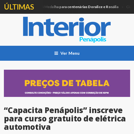
ÚLTIMAS
Câmara entregará Medalha para centenárias Doralice e Rosália
tica
Cidade
Ver Menu
“Capacita Penápolis” inscreve
para curso gratuito de elétrica
automotiva