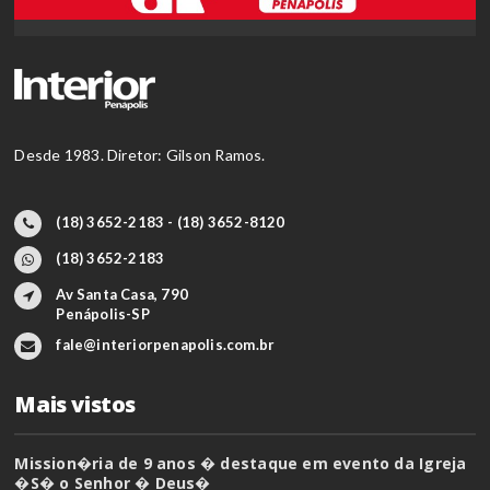
Desde 1983. Diretor: Gilson Ramos.
(18) 3652-2183 - (18) 3652-8120
(18) 3652-2183
Av Santa Casa, 790
Penápolis-SP
fale@interiorpenapolis.com.br
Mais vistos
Mission�ria de 9 anos � destaque em evento da Igreja
�S� o Senhor � Deus�