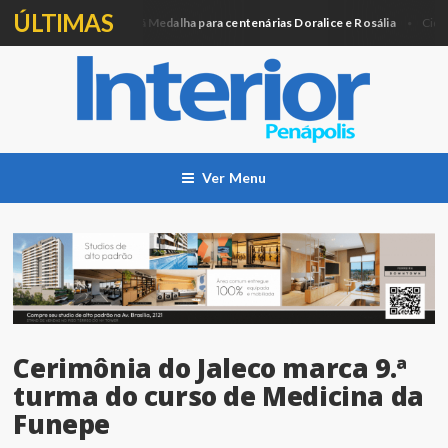
ÚLTIMAS
Câmara entregará Medalha para centenárias Doralice e Rosália
ica
Cidade
Ver Menu
Cerimônia do Jaleco marca 9.ª
turma do curso de Medicina da
Funepe