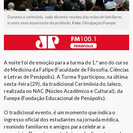
Durante a cerimônia, cada discente recebeu das mãos de familiares,
a veste mais importante da profissão.
Foto:
Divulgação/Funepe
A noite foi de emoção para a turma do 1.º ano do curso
de Medicina da Fafipe (Faculdade de Filosofia, Ciências
e Letras de Penápolis). A Turma 9 participou, na última
sexta-feira (29), da tradicional Cerimônia do Jaleco,
realizada no NAC (Núcleo Acadêmico e Cultural), da
Funepe (Fundação Educacional de Penápolis).
O tradicional evento, é um momento que indica o
ingresso oficial dos estudantes na jornada médica,
reunindo familiares e amigos para celebrar a