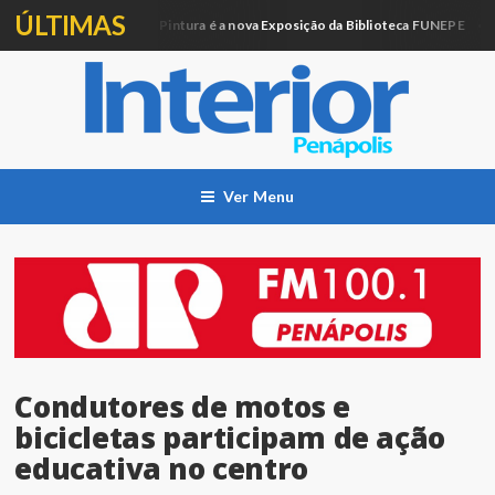
ÚLTIMAS
Artesanato e Pintura é a nova Exposição da Biblioteca FUNEPE
ucação
Cid
Ver Menu
Condutores de motos e
bicicletas participam de ação
educativa no centro