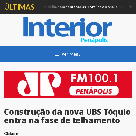
ÚLTIMAS
Câmara entregará Medalha para centenárias Doralice e Rosália
A
a
Cidade
Ver Menu
Construção da nova UBS Tóquio
entra na fase de telhamento
Cidade