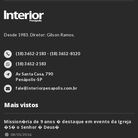
Desde 1983. Diretor: Gilson Ramos.
(18) 3652-2183 - (18) 3652-8120
(18) 3652-2183
Av Santa Casa, 790
Penápolis-SP
fale@interiorpenapolis.com.br
Mais vistos
Mission�ria de 9 anos � destaque em evento da Igreja
�S� o Senhor � Deus�
08/01/2016