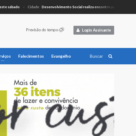
sábado
Desenvolvimento Social realiza encontro para planejamento
Cidade
Previsão do tempo
Login Assinante
rviços
Falecimentos
Evangelho