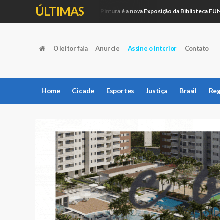
ÚLTIMAS
Artesanato e Pintura é a nova Exposição da Biblioteca FUNEPE
Educação
O leitor fala
Anuncie
Assine o Interior
Contato
Home
Cidade
Esportes
Justiça
Brasil
Reg