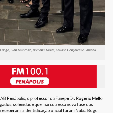
bia Bogo, Ivan Ambrósio, Brendha Torres, Lauana Gonçalves e Fabiano
AB Penápolis, o professor da Funepe Dr. Rogério Mello
ogados, solenidade que marcou essa nova fase dos
 receberam a identidicação oficial foram Nubia Bogo,