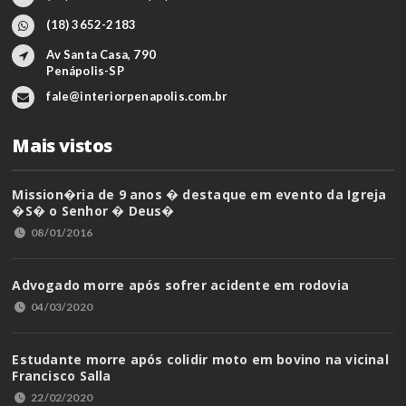
(18) 3652-2183
Av Santa Casa, 790
Penápolis-SP
fale@interiorpenapolis.com.br
Mais vistos
Mission�ria de 9 anos � destaque em evento da Igreja
�S� o Senhor � Deus�
08/01/2016
Advogado morre após sofrer acidente em rodovia
04/03/2020
Estudante morre após colidir moto em bovino na vicinal
Francisco Salla
22/02/2020