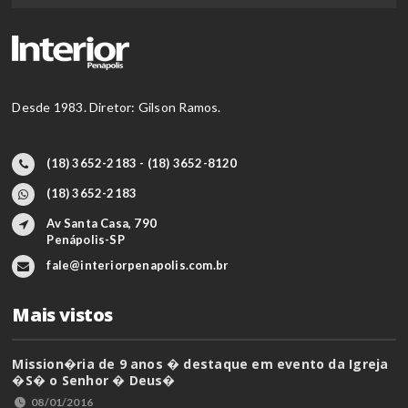
Desde 1983. Diretor: Gilson Ramos.
(18) 3652-2183 - (18) 3652-8120
(18) 3652-2183
Av Santa Casa, 790
Penápolis-SP
fale@interiorpenapolis.com.br
Mais vistos
Mission�ria de 9 anos � destaque em evento da Igreja
�S� o Senhor � Deus�
08/01/2016