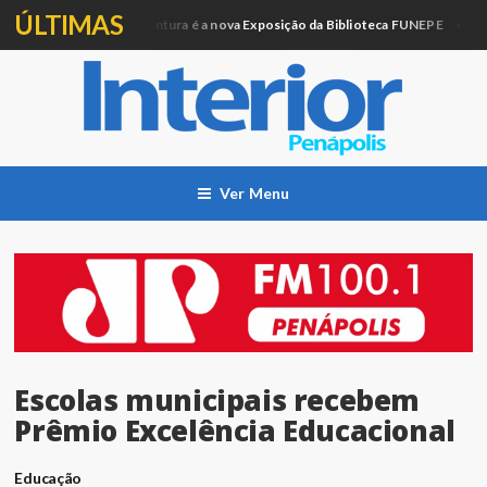
ÚLTIMAS
Artesanato e Pintura é a nova Exposição da Biblioteca FUNEPE
ação
Cidad
Ver Menu
Escolas municipais recebem
Prêmio Excelência Educacional
Educação