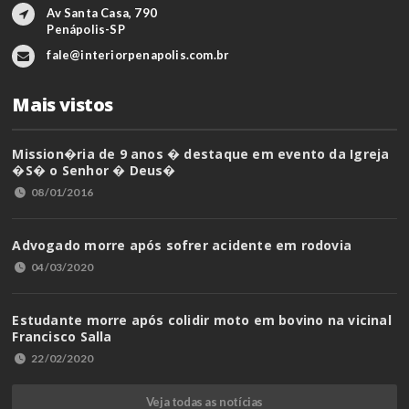
Av Santa Casa, 790
Penápolis-SP
fale@interiorpenapolis.com.br
Mais vistos
Mission�ria de 9 anos � destaque em evento da Igreja
�S� o Senhor � Deus�
08/01/2016
Advogado morre após sofrer acidente em rodovia
04/03/2020
Estudante morre após colidir moto em bovino na vicinal
Francisco Salla
22/02/2020
Veja todas as notícias