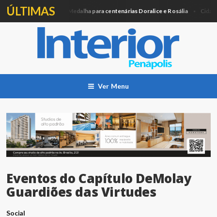
ÚLTIMAS
Câmara entregará Medalha para centenárias Doralice e Rosália
A
ca
Cidade
Ver Menu
Eventos do Capítulo DeMolay
Guardiões das Virtudes
Social