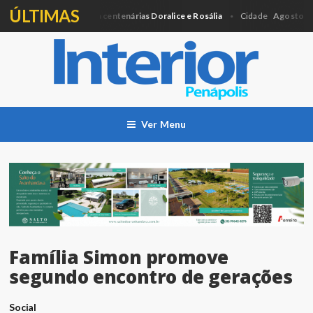
ÚLTIMAS
ntregará Medalha para centenárias Doralice e Rosália
Agosto Lilás:
Cidade
Ver Menu
Família Simon promove
segundo encontro de gerações
Social