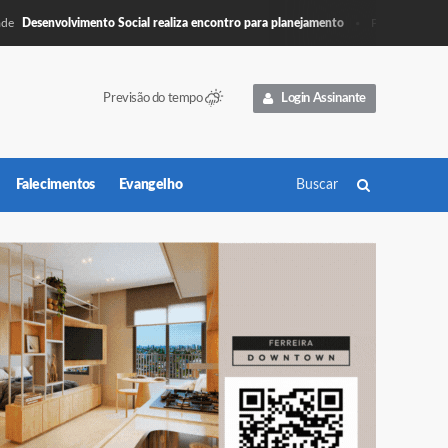
senvolvimento Social realiza encontro para planejamento
Câmara Muni
Política
Previsão do tempo
Login Assinante
Falecimentos
Evangelho