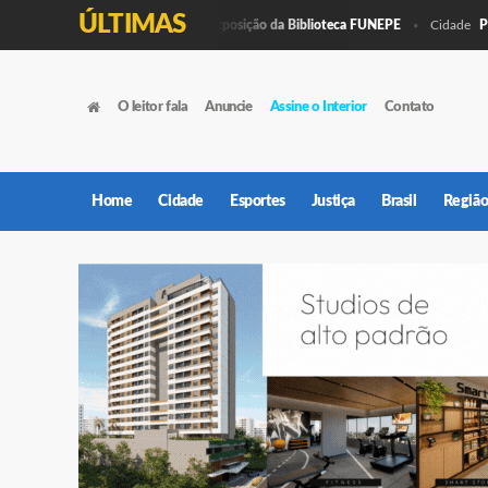
ÚLTIMAS
rtesanato e Pintura é a nova Exposição da Biblioteca FUNEPE
Praça 9
Cidade
O leitor fala
Anuncie
Assine o Interior
Contato
Home
Cidade
Esportes
Justiça
Brasil
Regiã