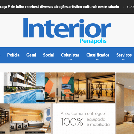
 de Julho receberá diversas atrações artístico-culturais neste sábado
De
Cidade
o
Polícia
Geral
Social
Colunistas
Classificados
Serviços