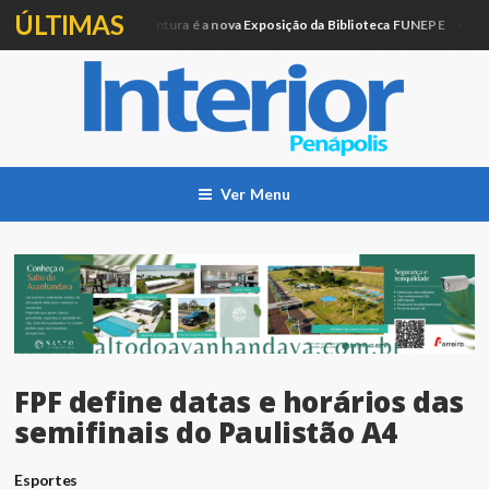
ÚLTIMAS
Artesanato e Pintura é a nova Exposição da Biblioteca FUNEPE
ação
Cidad
Ver Menu
FPF define datas e horários das
semifinais do Paulistão A4
Esportes