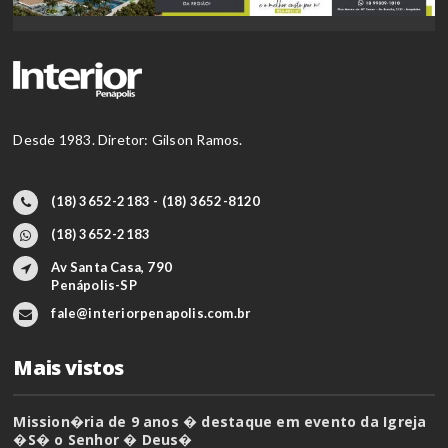
Desde 1983. Diretor: Gilson Ramos.
(18) 3652-2183 - (18) 3652-8120
(18) 3652-2183
Av Santa Casa, 790
Penápolis-SP
fale@interiorpenapolis.com.br
Mais vistos
Mission�ria de 9 anos � destaque em evento da Igreja
�S� o Senhor � Deus�