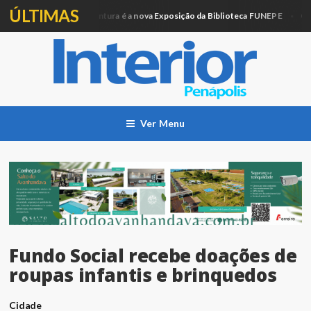
ÚLTIMAS
Artesanato e Pintura é a nova Exposição da Biblioteca FUNEPE
ação
Cidad
Ver Menu
Fundo Social recebe doações de
roupas infantis e brinquedos
Cidade