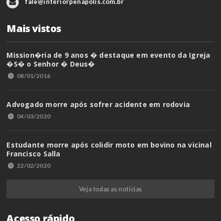
fale@interiorpenapolis.com.br
Mais vistos
Mission�ria de 9 anos � destaque em evento da Igreja
�S� o Senhor � Deus�
08/01/2016
Advogado morre após sofrer acidente em rodovia
04/03/2020
Estudante morre após colidir moto em bovino na vicinal
Francisco Salla
22/02/2020
Veja todas as notícias
Acesso rápido