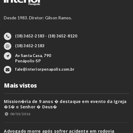
Desde 1983. Diretor: Gilson Ramos.
(18) 3652-2183 - (18) 3652-8120
(18) 3652-2183
Av Santa Casa, 790
Penápolis-SP
fale@interiorpenapolis.com.br
Mais vistos
Mission�ria de 9 anos � destaque em evento da Igreja
�S� o Senhor � Deus�
08/01/2016
Advogado morre após sofrer acidente em rodovia