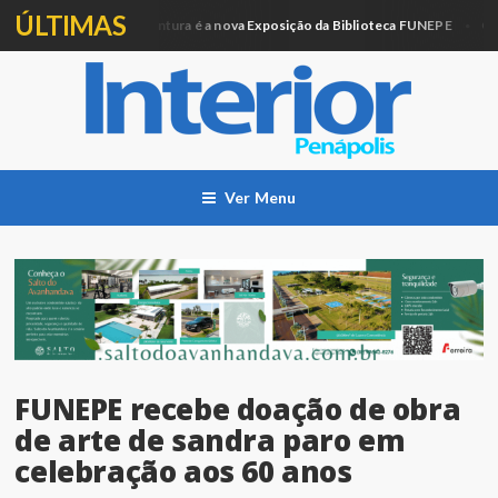
ÚLTIMAS
Artesanato e Pintura é a nova Exposição da Biblioteca FUNEPE
ação
Cidad
Ver Menu
FUNEPE recebe doação de obra
de arte de sandra paro em
celebração aos 60 anos