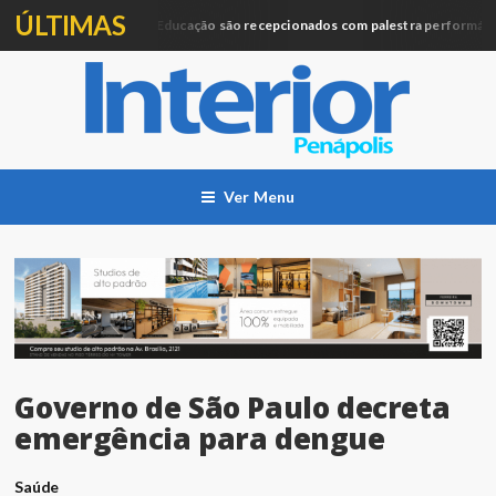
ÚLTIMAS
Profissionais da Educação são recepcionados com palestra performática
ção
Ver Menu
Governo de São Paulo decreta
emergência para dengue
Saúde