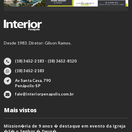
Desde 1983. Diretor: Gilson Ramos.
(18) 3652-2183 - (18) 3652-8120
(18) 3652-2183
Av Santa Casa, 790
Penápolis-SP
fale@interiorpenapolis.com.br
Mais vistos
Mission�ria de 9 anos � destaque em evento da Igreja
�S� o Senhor � Deus�