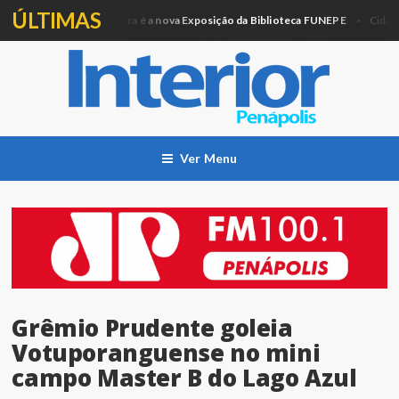
ÚLTIMAS
Artesanato e Pintura é a nova Exposição da Biblioteca FUNEPE
P
o
Cidade
Ver Menu
Grêmio Prudente goleia
Votuporanguense no mini
campo Master B do Lago Azul