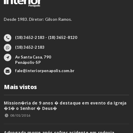
Desde 1983. Diretor: Gilson Ramos.
(18) 3652-2183 - (18) 3652-8120
(18) 3652-2183
Av Santa Casa, 790
Penápolis-SP
fale@interiorpenapolis.com.br
Mais vistos
Mission�ria de 9 anos � destaque em evento da Igreja
�S� o Senhor � Deus�
08/01/2016
Advogado morre após sofrer acidente em rodovia