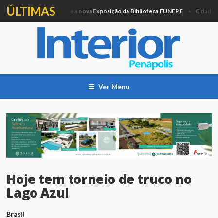
ÚLTIMAS
Artesanato e Pintura é a nova Exposição da Biblioteca FUNEPE
Pra
Cidade
Ver Menu
Hoje tem torneio de truco no
Lago Azul
Brasil