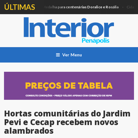
ÚLTIMAS
Câmara entregará Medalha para centenárias Doralice e Rosália
Ag
a
Cidade
Ver Menu
Hortas comunitárias do Jardim
Pevi e Cecap recebem novos
alambrados