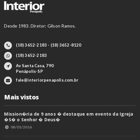
Desde 1983. Diretor: Gilson Ramos.
(18) 3652-2183 - (18) 3652-8120
(18) 3652-2183
Av Santa Casa, 790
Penápolis-SP
fale@interiorpenapolis.com.br
Mais vistos
Mission�ria de 9 anos � destaque em evento da Igreja
�S� o Senhor � Deus�
08/01/2016