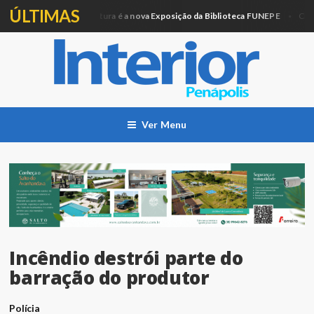
ÚLTIMAS
Artesanato e Pintura é a nova Exposição da Biblioteca FUNEPE
ção
Cidade
Ver Menu
Incêndio destrói parte do
barração do produtor
Polícia