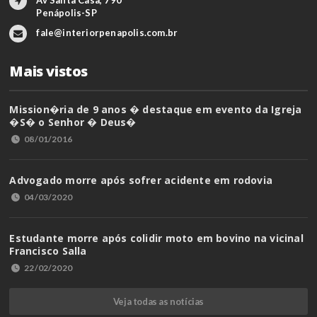
Av Santa Casa, 790
Penápolis-SP
fale@interiorpenapolis.com.br
Mais vistos
Mission�ria de 9 anos � destaque em evento da Igreja
�S� o Senhor � Deus�
08/01/2016
Advogado morre após sofrer acidente em rodovia
04/03/2020
Estudante morre após colidir moto em bovino na vicinal
Francisco Salla
22/02/2020
Veja todas as notícias