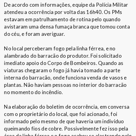
De acordo com informações, equipe da Polícia Militar
atendeu a ocorrência por volta das 16h40. Os PMs
estavam em patrulhamento de rotina pelo quando
avistaram uma densa fumaça branca que tomou conta
do céu, e foram averiguar.
No local perceberam fogo pela linha férrea, e no
alambrado do barracão do produtor. Foi solicitado
imediato apoio do Corpo de Bombeiros. Quando as
viaturas chegaram o fogo já havia tomado a parte
interna do barracão, onde funciona venda de vasos e
plantas. Não haviam pessoas no interior do barracão
no momento do incêndio.
Na elaboração do boletim de ocorrência, em conversa
com o proprietário do local, que foi acionado, foi
informado pelo mesmo de que haveria um indivíduo
queimando fios de cobre. Possivelmente fez isso pela
área da linha férrea e o fogo acabou se alastrando pelo