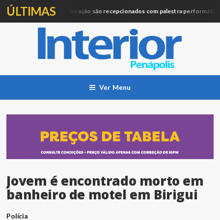
ÚLTIMAS
Profissionais da Educação são recepcionados com palestra performática
o
Ver Menu
Jovem é encontrado morto em
banheiro de motel em Birigui
Polícia