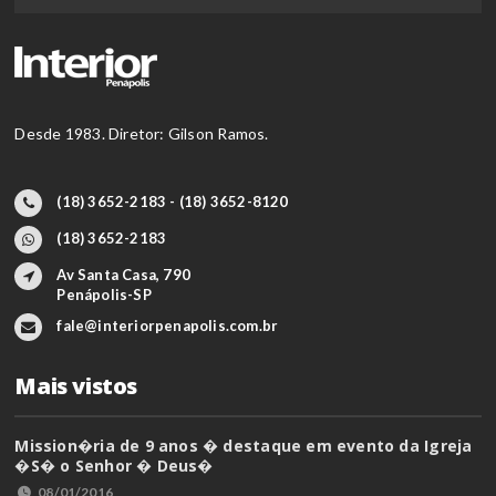
Desde 1983. Diretor: Gilson Ramos.
(18) 3652-2183 - (18) 3652-8120
(18) 3652-2183
Av Santa Casa, 790
Penápolis-SP
fale@interiorpenapolis.com.br
Mais vistos
Mission�ria de 9 anos � destaque em evento da Igreja
�S� o Senhor � Deus�
08/01/2016