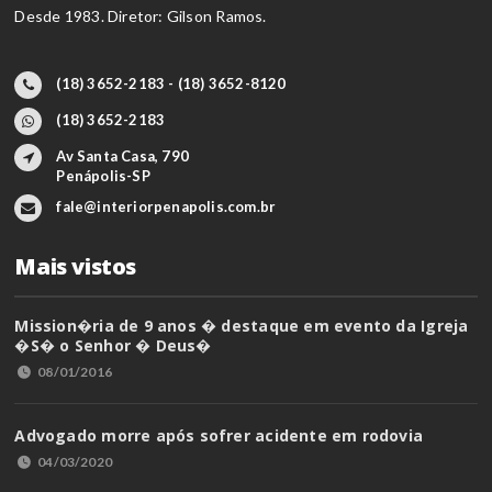
Desde 1983. Diretor: Gilson Ramos.
(18) 3652-2183 - (18) 3652-8120
(18) 3652-2183
Av Santa Casa, 790
Penápolis-SP
fale@interiorpenapolis.com.br
Mais vistos
Mission�ria de 9 anos � destaque em evento da Igreja
�S� o Senhor � Deus�
08/01/2016
Advogado morre após sofrer acidente em rodovia
04/03/2020