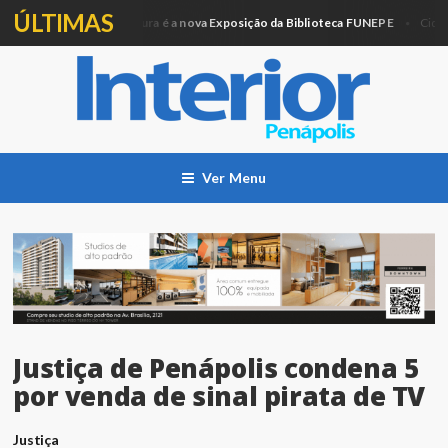
ÚLTIMAS
Artesanato e Pintura é a nova Exposição da Biblioteca FUNEPE
ão
Cidade
Ver Menu
Justiça de Penápolis condena 5
por venda de sinal pirata de TV
Justiça