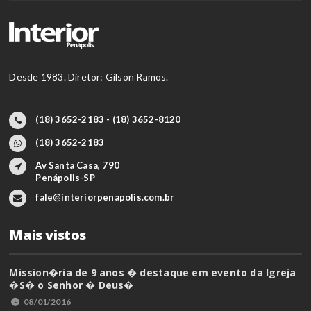
Desde 1983. Diretor: Gilson Ramos.
(18) 3652-2183 - (18) 3652-8120
(18) 3652-2183
Av Santa Casa, 790
Penápolis-SP
fale@interiorpenapolis.com.br
Mais vistos
Mission�ria de 9 anos � destaque em evento da Igreja
�S� o Senhor � Deus�
08/01/2016