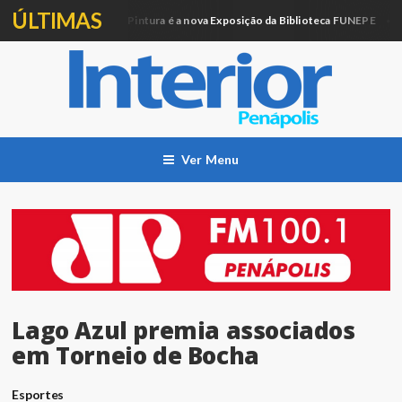
ÚLTIMAS
Artesanato e Pintura é a nova Exposição da Biblioteca FUNEPE
ucação
Cid
Ver Menu
Lago Azul premia associados
em Torneio de Bocha
Esportes