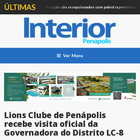
ÚLTIMAS
Profissionais da Educação são recepcionados com palestra performática
ção
Ver Menu
Lions Clube de Penápolis
recebe visita oficial da
Governadora do Distrito LC-8