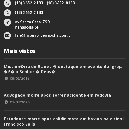
(18) 3652-2183 - (18) 3652-8120
(18) 3652-2183
Av Santa Casa, 790
Penápolis-SP
fale@interiorpenapolis.com.br
Mais vistos
Mission�ria de 9 anos � destaque em evento da Igreja
�S� o Senhor � Deus�
08/01/2016
Advogado morre após sofrer acidente em rodovia
04/03/2020
Estudante morre após colidir moto em bovino na vicinal
Francisco Salla