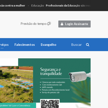
ntra a mulher
Profissionais da Educação são recepcionados com pa
Educação
Previsão do tempo
Login Assinante
rviços
Falecimentos
Evangelho