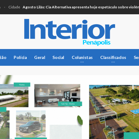
Agosto Lilás: Cia Alternativa apresenta hoje espetáculo sobre violência co
idade
ião
Polícia
Geral
Social
Colunistas
Classificados
Se