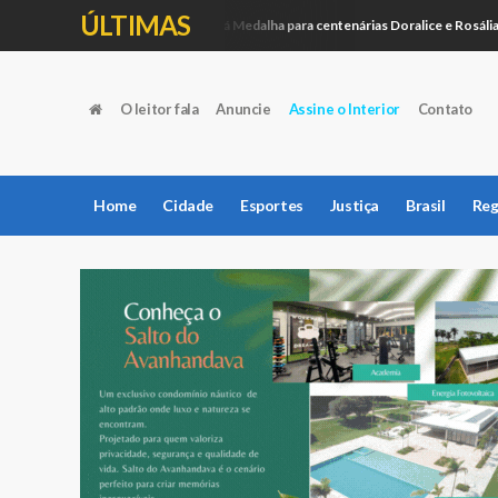
ÚLTIMAS
Câmara entregará Medalha para centenárias Doralice e Rosália
Política
C
O leitor fala
Anuncie
Assine o Interior
Contato
Home
Cidade
Esportes
Justiça
Brasil
Reg