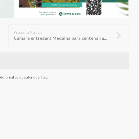
Próxima Notícia
Câmara entregará Medalha para centenárias Doralice e Rosália
o jornal ou do autor do artigo.