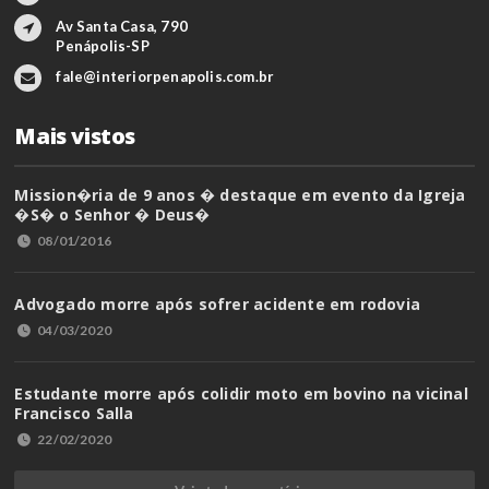
Av Santa Casa, 790
Penápolis-SP
fale@interiorpenapolis.com.br
Mais vistos
Mission�ria de 9 anos � destaque em evento da Igreja
�S� o Senhor � Deus�
08/01/2016
Advogado morre após sofrer acidente em rodovia
04/03/2020
Estudante morre após colidir moto em bovino na vicinal
Francisco Salla
22/02/2020