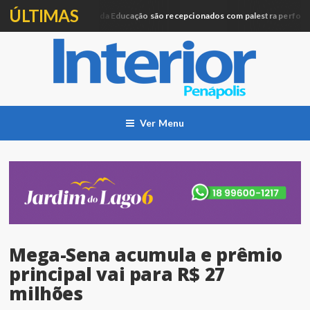
ÚLTIMAS
Profissionais da Educação são recepcionados com palestra performáti
ucação
Ver Menu
Mega-Sena acumula e prêmio
principal vai para R$ 27
milhões