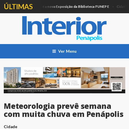
ÚLTIMAS
Artesanato e Pintura é a nova Exposição da Biblioteca FUNEPE
Pr
Cidade
Ver Menu
Meteorologia prevê semana
com muita chuva em Penápolis
Cidade