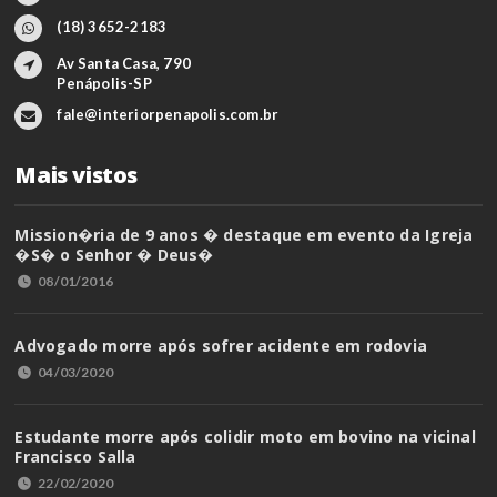
(18) 3652-2183
Av Santa Casa, 790
Penápolis-SP
fale@interiorpenapolis.com.br
Mais vistos
Mission�ria de 9 anos � destaque em evento da Igreja
�S� o Senhor � Deus�
08/01/2016
Advogado morre após sofrer acidente em rodovia
04/03/2020
Estudante morre após colidir moto em bovino na vicinal
Francisco Salla
22/02/2020