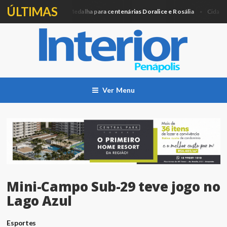
ÚLTIMAS
Câmara entregará Medalha para centenárias Doralice e Rosália
Ag
a
Cidade
Ver Menu
Mini-Campo Sub-29 teve jogo no
Lago Azul
Esportes